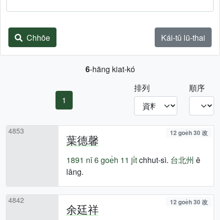
Chhōe
Kái-tû lū-thai
6
-hāng kiat-kó
排列
順序
1
4853
12 goe̍h 30 改
葉德馨
1891 nî
6 goe̍h 11 ji̍t
chhut-sì.
台北州
ê
lâng.
4842
12 goe̍h 30 改
余廷祥