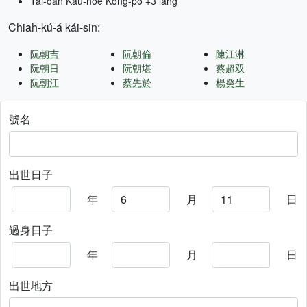
Tâi-oân Kàu-hōe Kong-pò +3 lâng
Chiah-kú-á kái-sin:
阮朝吉
阮朝倫
陳江淋
阮朝日
阮朝堪
蔡超双
阮朝江
蔡先於
楊癸生
號名
出世日子
年
月
日
過身日子
年
月
日
出世地方