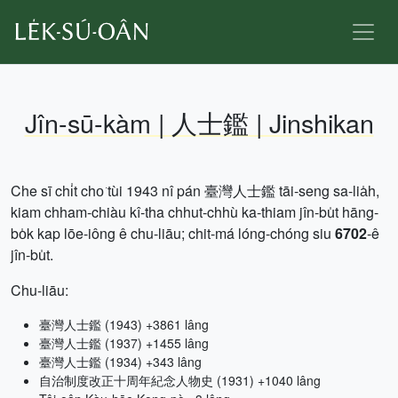
Jîn-sū-kàm | 人士鑑 | Jinshikan
Che sī chi̍t cho͘ tùi 1943 nî pán 臺灣人士鑑 tāi-seng sa-lia̍h,
kiam chham-chiàu kî-tha chhut-chhù ka-thiam jîn-bu̍t hāng-
bo̍k kap lōe-iông ê chu-liāu; chit-má lóng-chóng siu
6702
-ê
jîn-bu̍t.
Chu-liāu:
臺灣人士鑑 (1943) +3861 lâng
臺灣人士鑑 (1937) +1455 lâng
臺灣人士鑑 (1934) +343 lâng
自治制度改正十周年紀念人物史 (1931) +1040 lâng