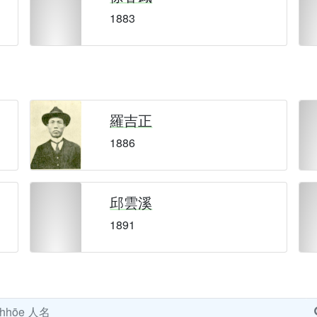
1883
羅吉正
1886
邱雲溪
1891