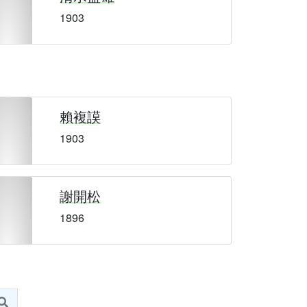
1903
賴複謨
1903
謝開松
1896