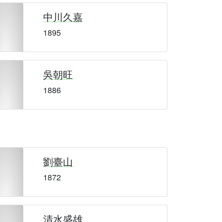
中川久嘉
1895
吳朝旺
1886
劉臺山
1872
清水盛雄