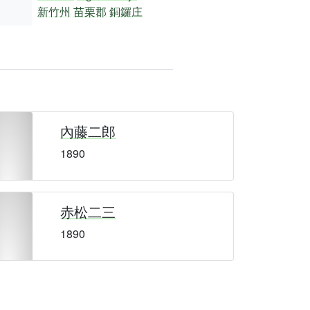
新竹州
苗栗郡
銅鑼庄
內藤二郎
1890
赤松二三
1890