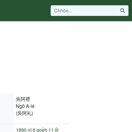
吳阿禮
Ngô͘ A-lé
(吳阿礼)
1890 nî
6 goe̍h 11 ji̍t