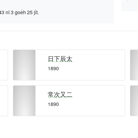
 goe̍h 25 ji̍t.
日下辰太
1890
常次又二
1890