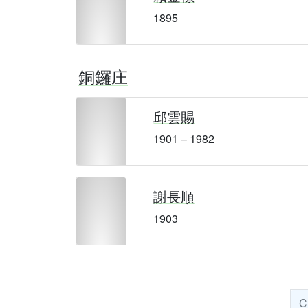
1895
銅鑼庄
邱雲賜
1901 – 1982
謝長順
1903