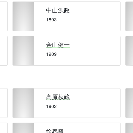
中山源政
1893
金山健一
1909
高原秋藏
1902
徐春鳳