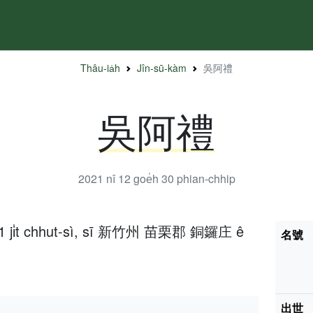
Thâu-ia̍h
Jîn-sū-kàm
吳阿禮
吳阿禮
2021 nî 12 goe̍h 30
phian-chhip
h 11 ji̍t chhut-sì, sī 新竹州 苗栗郡 銅鑼庄 ê
名號
出世