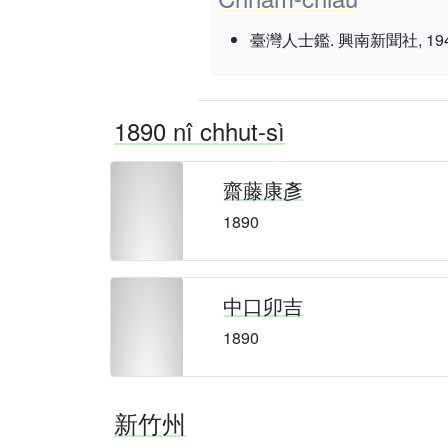
臺灣人士鑑. 興南新聞社, 1943 nî 3
1890 nî chhut-sì
齋藤康彥
1890
中口卯吉
1890
新竹州