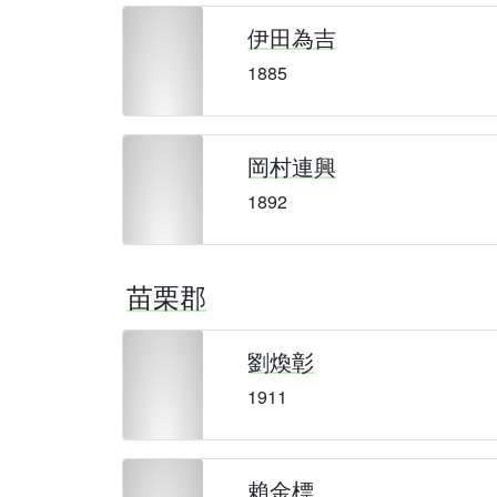
伊田為吉
1885
岡村連興
1892
苗栗郡
劉煥彰
1911
賴金標