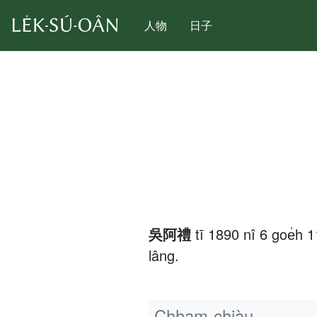
人物
日子
吳阿禮
tī 1890 nî 6 goe̍
lâng.
Chham-chiàu