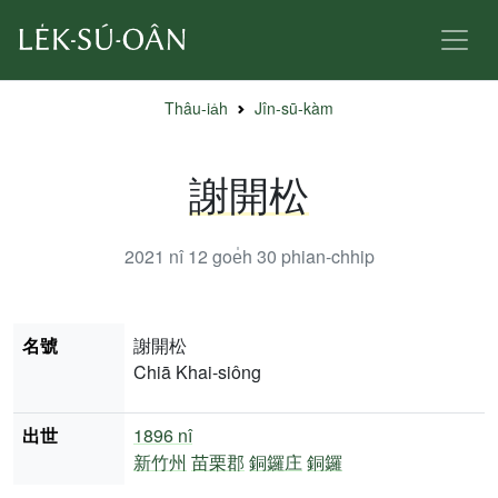
Thâu-ia̍h
Jîn-sū-kàm
謝開松
2021 nî 12 goe̍h 30
phian-chhip
名號
謝開松
Chiā Khai-siông
出世
1896 nî
新竹州
苗栗郡
銅鑼庄
銅鑼