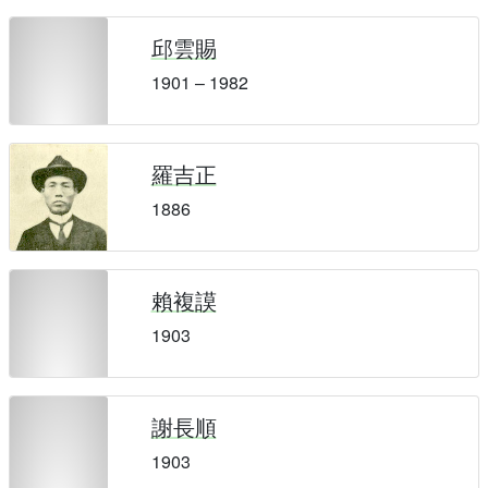
邱雲賜
1901 – 1982
羅吉正
1886
賴複謨
1903
謝長順
1903