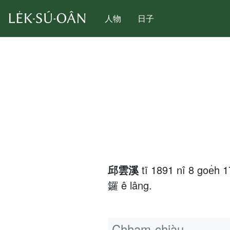
人物
日子
邱雲溪
tī 1891 nî 8 goe̍
鑼 ê lâng.
Chham-chiàu