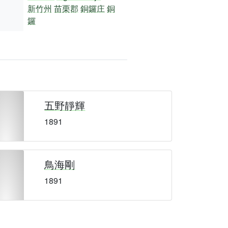
新竹州
苗栗郡
銅鑼庄
銅
鑼
五野靜輝
1891
鳥海剛
1891