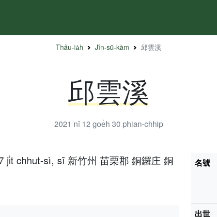
Thâu-ia̍h
Jîn-sū-kàm
邱雲溪
邱雲溪
2021 nî 12 goe̍h 30
phian-chhip
h 17 ji̍t chhut-sì, sī 新竹州 苗栗郡 銅鑼庄 銅
名號
出世