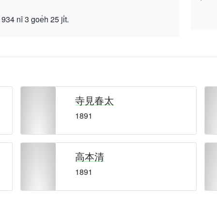
 3 goe̍h 25 ji̍t.
寺見春太
1891
高本清
1891