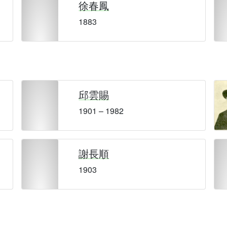
徐春鳳
1883
邱雲賜
1901 – 1982
謝長順
1903