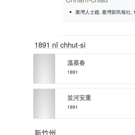
臺灣人士鑑. 臺灣新民報社, 1934 nî
1891 nî chhut-sì
溫慕春
1891
並河安重
1891
新竹州