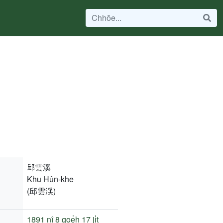
邱雲溪
Khu Hûn-khe
(邱雲渓)
1891 nî
8 goe̍h 17 ji̍t