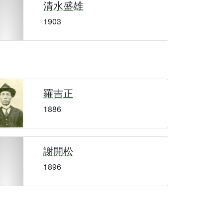
清水盛雄
1903
羅吉正
1886
謝開松
1896