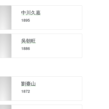
中川久嘉
1895
吳朝旺
1886
劉臺山
1872