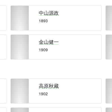
中山源政
1893
金山健一
1909
高原秋藏
1902