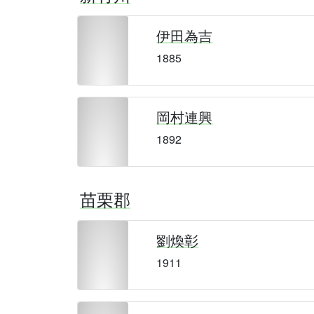
伊田為吉
1885
岡村連興
1892
苗栗郡
劉煥彰
1911