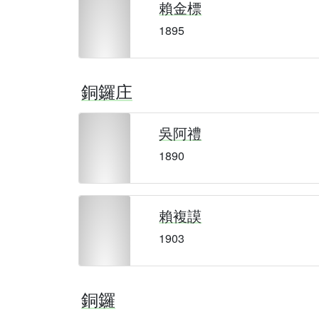
賴金標
1895
銅鑼庄
吳阿禮
1890
賴複謨
1903
銅鑼