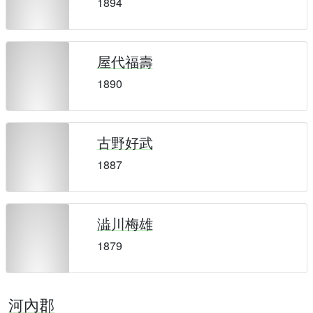
1894
屋代福壽
1890
古野好武
1887
澁川梅雄
1879
河內郡