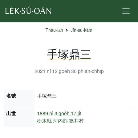
Thâu-ia̍h
Jîn-sū-kàm
手塚鼎三
2021 nî 12 goe̍h 30
phian-chhip
名號
手塚鼎三
出世
1889 nî
3 goe̍h 17 ji̍t
栃木縣
河內郡
篠井村