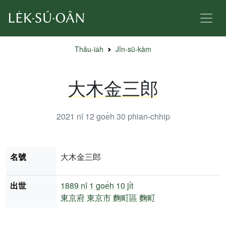
Thâu-ia̍h
Jîn-sū-kàm
大木金三郎
2021 nî 12 goe̍h 30
phian-chhip
名號
大木金三郎
出世
1889 nî
1 goe̍h 10 ji̍t
東京府
東京市
麴町區
麴町