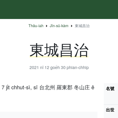
Thâu-ia̍h
Jîn-sū-kàm
東城昌治
東城昌治
2021 nî 12 goe̍h 30
phian-chhip
e̍h 7 ji̍t chhut-sì, sī 台北州 羅東郡 冬山庄 ê
名號
出世