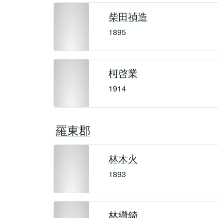
柴田禎造
1895
柯啓業
1914
羅東郡
林木火
1893
林纘錡