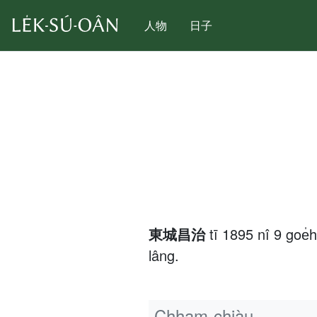
人物
日子
東城昌治
tī 1895 nî 9 go
lâng.
Chham-chiàu