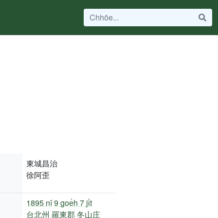
東城昌治
徐阿歪
1895 nî
9 goe̍h 7 ji̍t
台北州
羅東郡
冬山庄