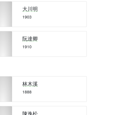
大川明
1903
阮達卿
1910
林木溪
1888
陳逸松