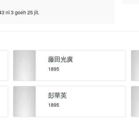
 goe̍h 25 ji̍t.
藤田光廣
1895
彭華英
1895