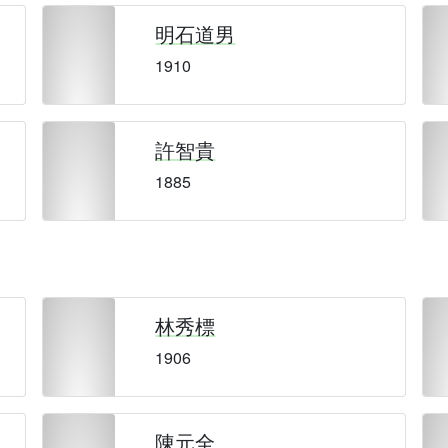
明石道男
1910
許智貴
1885
林秀標
1906
陳元全