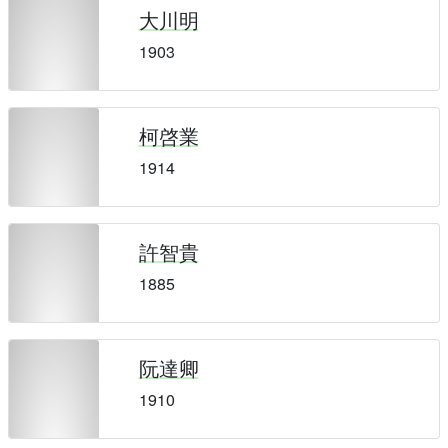
大川明
1903
柯啓業
1914
許智貴
1885
阮達卿
1910