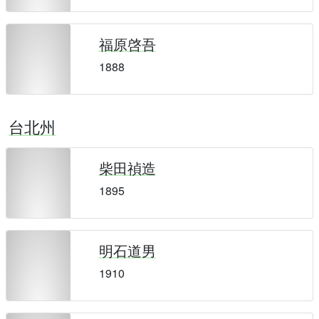
福原啓吾
1888
台北州
柴田禎造
1895
明石道男
1910