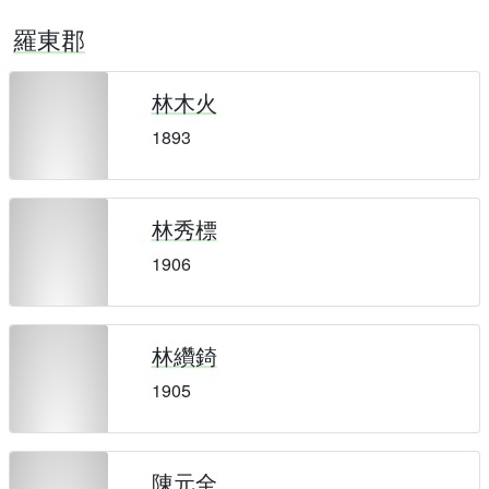
羅東郡
林木火
1893
林秀標
1906
林纘錡
1905
陳元全