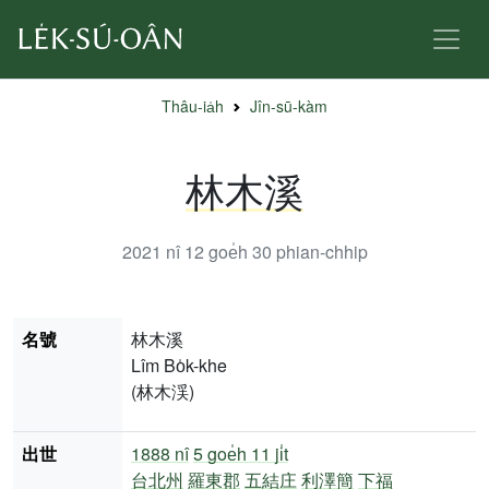
Thâu-ia̍h
Jîn-sū-kàm
林木溪
2021 nî 12 goe̍h 30
phian-chhip
名號
林木溪
Lîm Bo̍k-khe
(林木渓)
出世
1888 nî
5 goe̍h 11 ji̍t
台北州
羅東郡
五結庄
利澤簡
下福