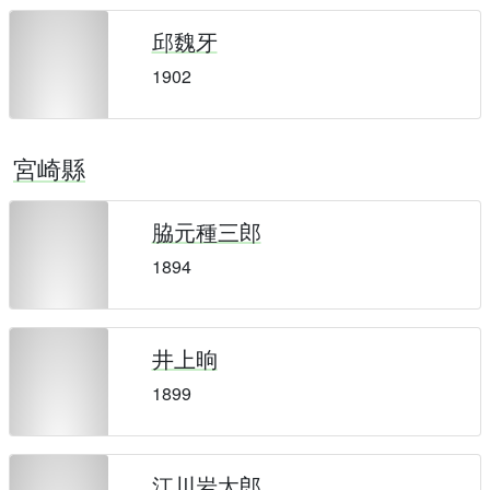
邱魏牙
1902
宮崎縣
脇元種三郎
1894
井上晌
1899
江川岩太郎