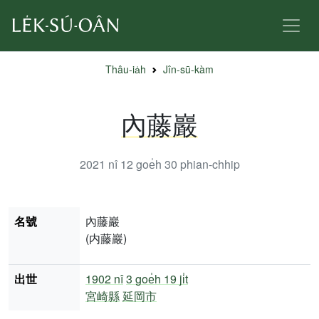
Thâu-ia̍h
Jîn-sū-kàm
內藤巖
2021 nî 12 goe̍h 30
phian-chhip
名號
內藤巖
(内藤巖)
出世
1902 nî
3 goe̍h 19 ji̍t
宮崎縣
延岡市