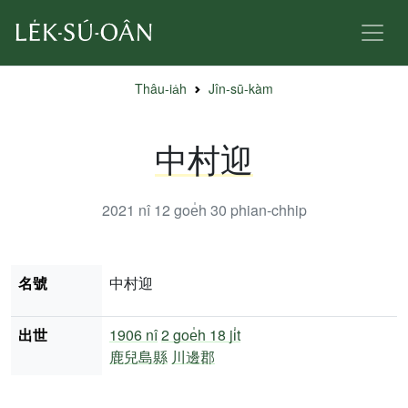
Thâu-ia̍h
Jîn-sū-kàm
中村迎
2021 nî 12 goe̍h 30
phian-chhip
名號
中村迎
出世
1906 nî
2 goe̍h 18 ji̍t
鹿兒島縣
川邊郡