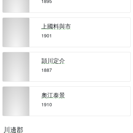
1895
上國料與市
1901
頴川定介
1887
奧江泰景
1910
川邊郡