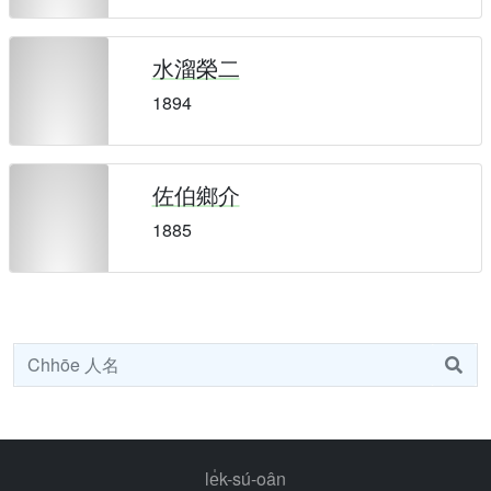
水溜榮二
1894
佐伯鄉介
1885
le̍k-sú-oân