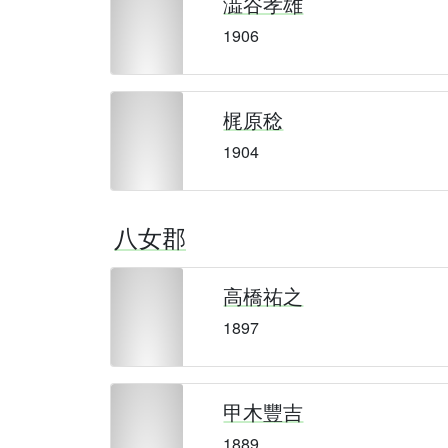
澁谷孝雄
1906
梶原稔
1904
八女郡
高橋祐之
1897
甲木豐吉
1889