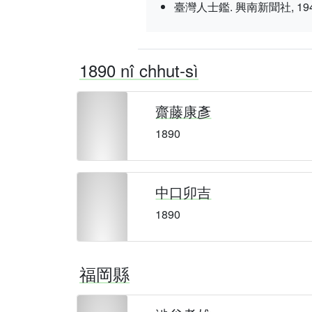
臺灣人士鑑. 興南新聞社, 1943 nî 3
1890 nî chhut-sì
齋藤康彥
1890
中口卯吉
1890
福岡縣