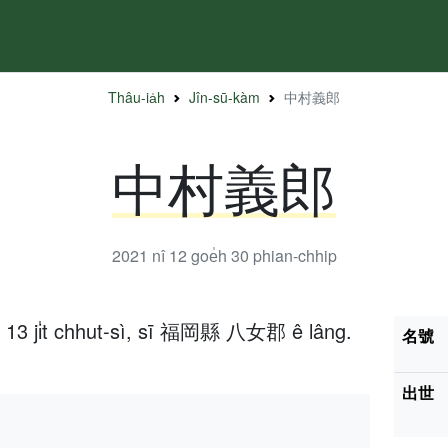
Thâu-ia̍h
Jîn-sū-kàm
中村義郎
中村義郎
2021 nî 12 goe̍h 30
phian-chhip
h 13 ji̍t chhut-sì, sī 福岡縣 八女郡 ê lâng.
名號
出世