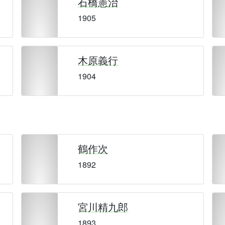
石橋憲治
1905
木原義行
1904
鶴作次
1892
宮川精九郎
1893