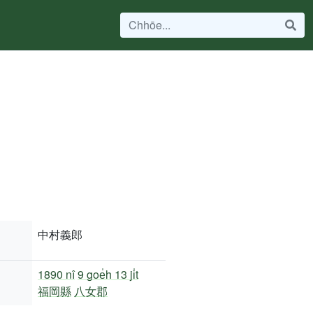
中村義郎
1890 nî
9 goe̍h 13 ji̍t
福岡縣
八女郡