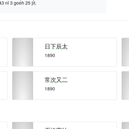
 goe̍h 25 ji̍t.
日下辰太
1890
常次又二
1890