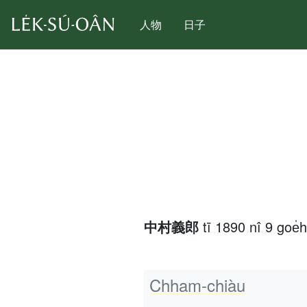
人物
日子
中村義郎
tī 1890 nî 9 goe̍
Chham-chiàu