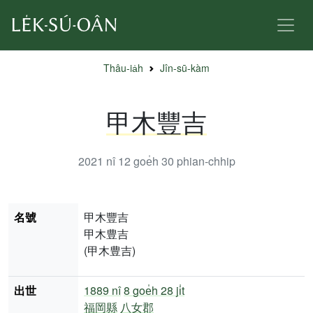
Thâu-ia̍h
Jîn-sū-kàm
甲木豐吉
2021 nî 12 goe̍h 30
phian-chhip
名號
甲木豐吉
甲木豊吉
(甲木豊吉)
出世
1889 nî
8 goe̍h 28 ji̍t
福岡縣
八女郡