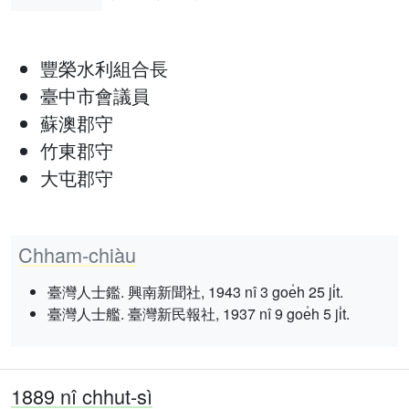
豐榮水利組合長
臺中市會議員
蘇澳郡守
竹東郡守
大屯郡守
Chham-chiàu
臺灣人士鑑. 興南新聞社, 1943 nî 3 goe̍h 25 ji̍t.
臺灣人士艦. 臺灣新民報社, 1937 nî 9 goe̍h 5 ji̍t.
1889 nî chhut-sì