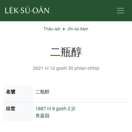
Thâu-ia̍h
Jîn-sū-kàm
二瓶醇
2021 nî 12 goe̍h 30
phian-chhip
名號
二瓶醇
出世
1887 nî
9 goe̍h 2 ji̍t
青森縣