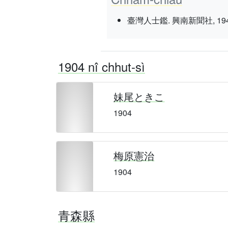
臺灣人士鑑. 興南新聞社, 1943 nî 3
1904 nî chhut-sì
妹尾ときこ
1904
梅原憲治
1904
青森縣