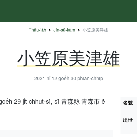
Thâu-ia̍h
Jîn-sū-kàm
小笠原美津雄
小笠原美津雄
2021 nî 12 goe̍h 30
phian-chhip
 goe̍h 29 ji̍t chhut-sì, sī 青森縣 青森市 ê
名號
出世