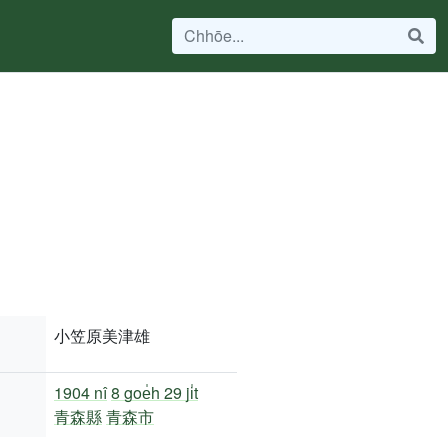
小笠原美津雄
1904 nî
8 goe̍h 29 ji̍t
青森縣
青森市