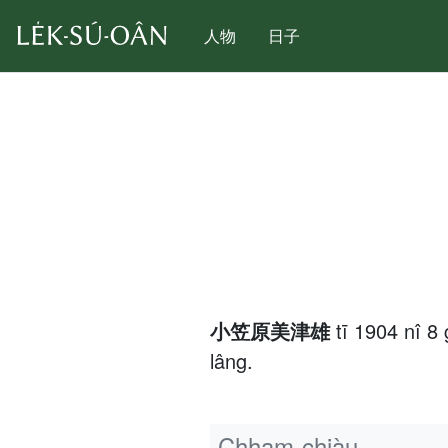
人物
日子
小笠原美津雄
tī 1904 nî 8
lâng.
Chham-chiàu