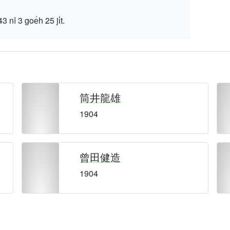
 goe̍h 25 ji̍t.
筒井龍雄
1904
曾田健造
1904