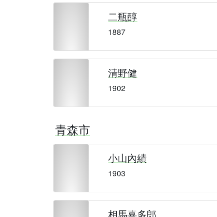
二瓶醇
1887
清野健
1902
青森市
小山內績
1903
相馬喜多郎