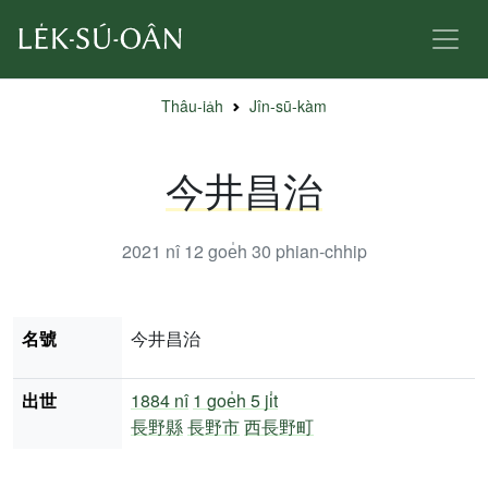
Thâu-ia̍h
Jîn-sū-kàm
今井昌治
2021 nî 12 goe̍h 30
phian-chhip
名號
今井昌治
出世
1884 nî
1 goe̍h 5 ji̍t
長野縣
長野市
西長野町