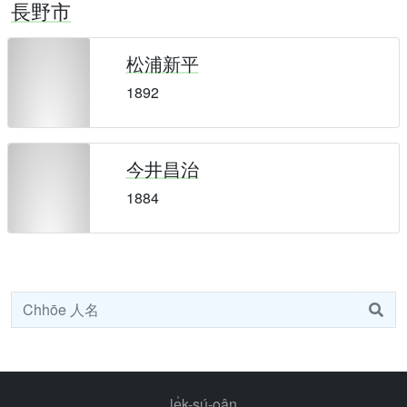
長野市
松浦新平
1892
今井昌治
1884
le̍k-sú-oân