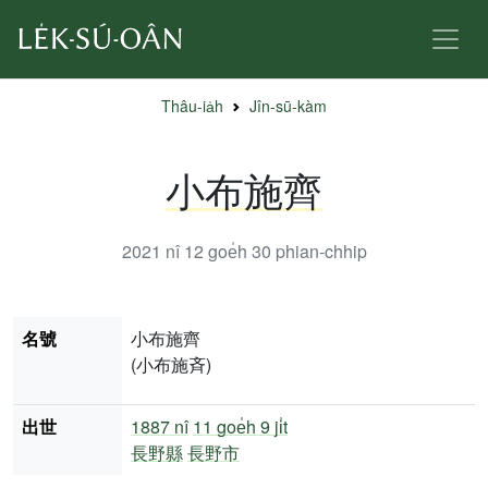
Thâu-ia̍h
Jîn-sū-kàm
小布施齊
2021 nî 12 goe̍h 30
phian-chhip
名號
小布施齊
(小布施斉)
出世
1887 nî
11 goe̍h 9 ji̍t
長野縣
長野市