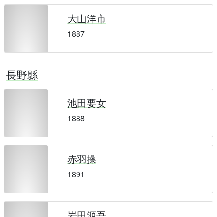
大山洋市
1887
長野縣
池田要女
1888
赤羽操
1891
岩田源吾