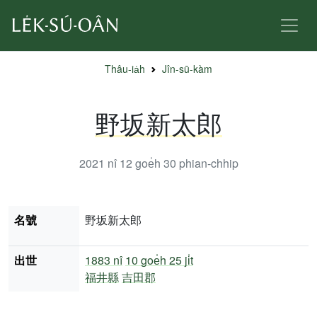
Thâu-ia̍h
Jîn-sū-kàm
野坂新太郎
2021 nî 12 goe̍h 30
phian-chhip
名號
野坂新太郎
出世
1883 nî
10 goe̍h 25 ji̍t
福井縣
吉田郡