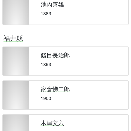
池內善雄
1883
福井縣
錢目長治郎
1893
家倉悌二郎
1900
木津文六