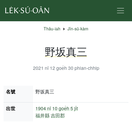
Thâu-ia̍h
Jîn-sū-kàm
野坂真三
2021 nî 12 goe̍h 30
phian-chhip
名號
野坂真三
出世
1904 nî
10 goe̍h 5 ji̍t
福井縣
吉田郡