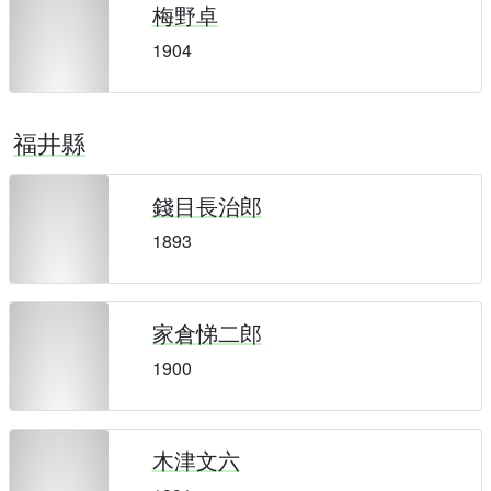
梅野卓
1904
福井縣
錢目長治郎
1893
家倉悌二郎
1900
木津文六