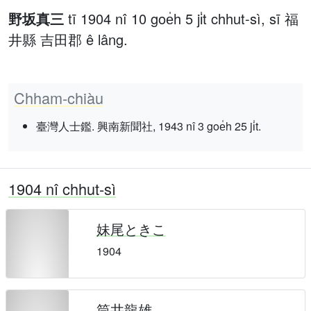
野坂真三
tī 1904 nî 10 goe̍h 5 ji̍t chhut-sì, sī 福
井縣 吉田郡 ê lâng.
Chham-chiàu
臺灣人士鑑. 興南新聞社, 1943 nî 3 goe̍h 25 ji̍t.
1904 nî chhut-sì
妹尾ときこ
1904
筒井龍雄