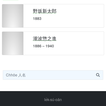
野坂新太郎
1883
瀧波惣之進
1886 – 1940
le̍k-sú-oân