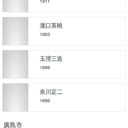
1911
瀧口英曉
1903
玉理三造
1899
奈川定二
1896
廣島市