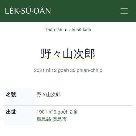
Thâu-ia̍h
Jîn-sū-kàm
野々山次郎
2021 nî 12 goe̍h 30
phian-chhip
名號
野々山次郎
出世
1901 nî
9 goe̍h 2 ji̍t
廣島縣
廣島市