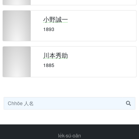
小野誠一
1893
川本秀助
1885
le̍k-sú-oân