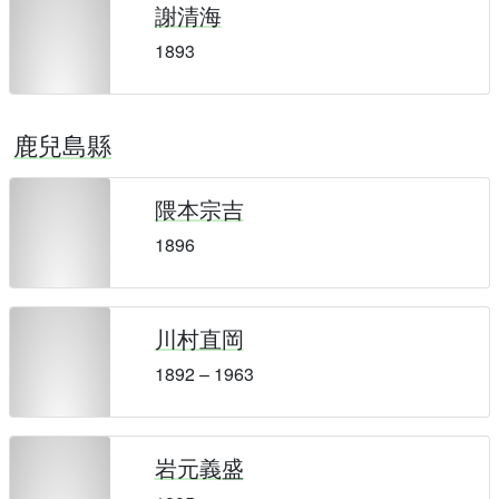
謝清海
1893
鹿兒島縣
隈本宗吉
1896
川村直岡
1892 – 1963
岩元義盛