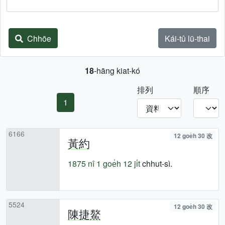
Chhōe
Kái-tû lū-thai
18
-hāng kiat-kó
排列
順序
1
6166
12 goe̍h 30 改
黃約
1875 nî
1 goe̍h 12 ji̍t
chhut-sì.
5524
12 goe̍h 30 改
陳捷鰲