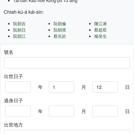
Tâi-oân Kàu-hōe Kong-pò +3 lâng
Chiah-kú-á kái-sin:
阮朝吉
阮朝倫
陳江淋
阮朝日
阮朝堪
蔡超双
阮朝江
蔡先於
楊癸生
號名
出世日子
年
月
日
過身日子
年
月
日
出世地方