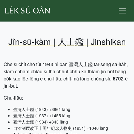
Jîn-sū-kàm | 人士鑑 | Jinshikan
Che sī chi̍t cho͘ tùi 1943 nî pán 臺灣人士鑑 tāi-seng sa-lia̍h,
kiam chham-chiàu kî-tha chhut-chhù ka-thiam jîn-bu̍t hāng-
bo̍k kap lōe-iông ê chu-liāu; chit-má lóng-chóng siu
6702
-ê
jîn-bu̍t.
Chu-liāu:
臺灣人士鑑 (1943) +3861 lâng
臺灣人士鑑 (1937) +1455 lâng
臺灣人士鑑 (1934) +343 lâng
自治制度改正十周年紀念人物史 (1931) +1040 lâng