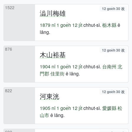
1522
12 goe̍h 30 改
澁川梅雄
1879 nî
1 goe̍h 12 ji̍t
chhut-sì.
栃木縣
ê
lâng.
876
12 goe̍h 30 改
木山裕基
1904 nî
1 goe̍h 12 ji̍t
chhut-sì.
台南州
北
門郡
佳里街
ê lâng.
822
12 goe̍h 30 改
河東洸
1905 nî
1 goe̍h 12 ji̍t
chhut-sì.
愛媛縣
松
山市
ê lâng.
602