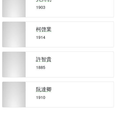
1903
柯啓業
1914
許智貴
1885
阮達卿
1910