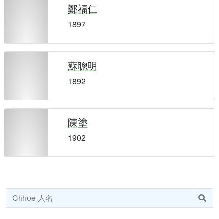
鄭福仁
1897
蘇聰明
1892
陳塗
1902