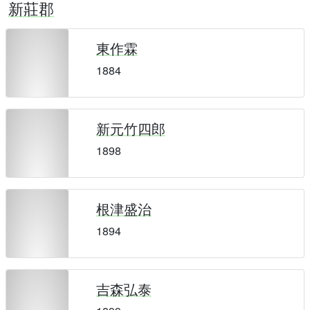
新莊郡
東作霖
1884
新元竹四郎
1898
根津盛治
1894
吉森弘泰