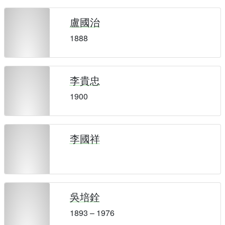
盧國治
1888
李貴忠
1900
李國祥
吳培銓
1893 – 1976