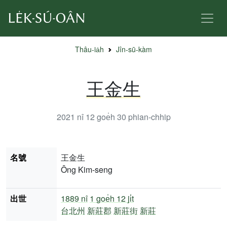
Thâu-ia̍h
Jîn-sū-kàm
王金生
2021 nî 12 goe̍h 30
phian-chhip
名號
王金生
Ông Kim-seng
出世
1889 nî
1 goe̍h 12 ji̍t
台北州
新莊郡
新莊街
新莊