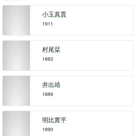
小玉真貫
1911
村尾栞
1883
井出靖
1889
明比實平
1890