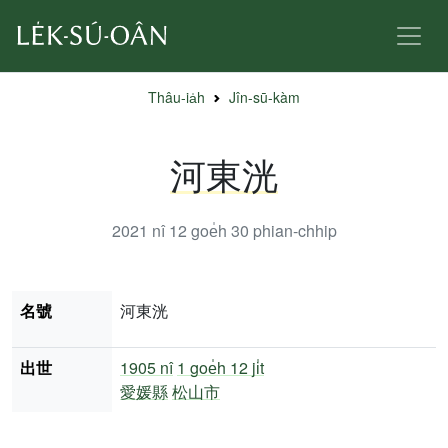
Thâu-ia̍h
Jîn-sū-kàm
河東洸
2021 nî 12 goe̍h 30
phian-chhip
名號
河東洸
出世
1905 nî
1 goe̍h 12 ji̍t
愛媛縣
松山市