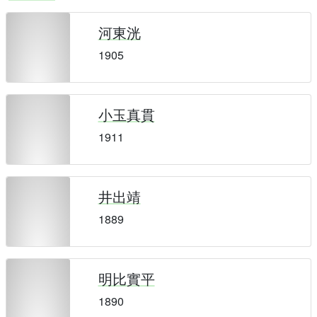
河東洸
1905
小玉真貫
1911
井出靖
1889
明比實平
1890