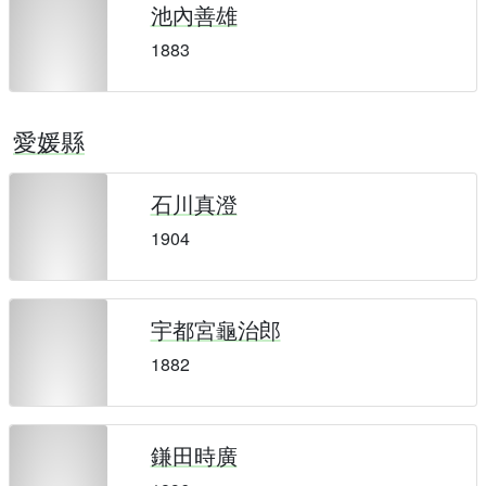
池內善雄
1883
愛媛縣
石川真澄
1904
宇都宮龜治郎
1882
鎌田時廣