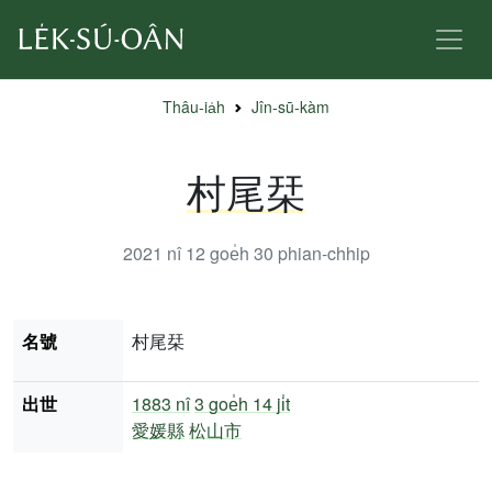
Thâu-ia̍h
Jîn-sū-kàm
村尾栞
2021 nî 12 goe̍h 30
phian-chhip
名號
村尾栞
出世
1883 nî
3 goe̍h 14 ji̍t
愛媛縣
松山市