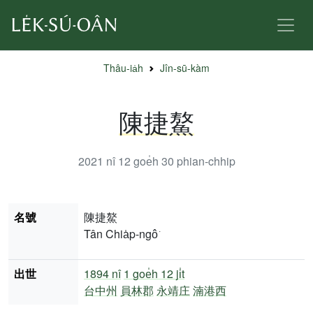
Thâu-ia̍h
Jîn-sū-kàm
陳捷鰲
2021 nî 12 goe̍h 30
phian-chhip
名號
陳捷鰲
Tân Chia̍p-ngô͘
出世
1894 nî
1 goe̍h 12 ji̍t
台中州
員林郡
永靖庄
湳港西