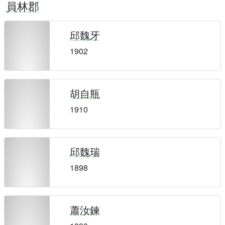
員林郡
邱魏牙
1902
胡自瓶
1910
邱魏瑞
1898
蕭汝鍊