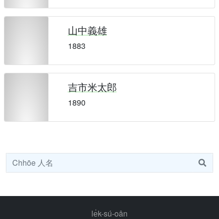
山中義雄
1883
吉市米太郎
1890
le̍k-sú-oân