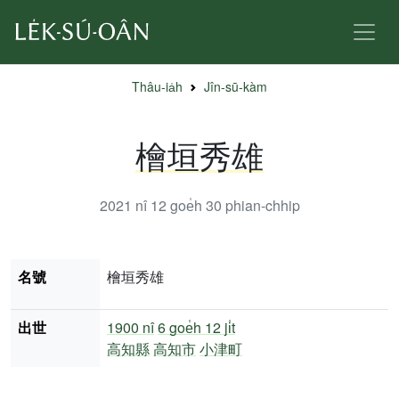
Thâu-ia̍h
Jîn-sū-kàm
檜垣秀雄
2021 nî 12 goe̍h 30
phian-chhip
名號
檜垣秀雄
出世
1900 nî
6 goe̍h 12 ji̍t
高知縣
高知市
小津町