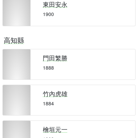
東田安永
1900
高知縣
門田繁勝
1888
竹內虎雄
1884
檜垣元一