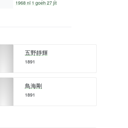
1968 nî
1 goe̍h 27 ji̍t
五野靜輝
1891
鳥海剛
1891