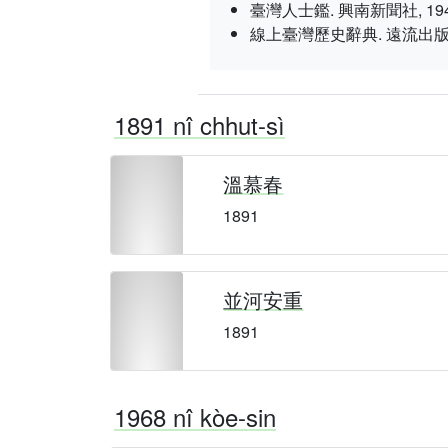
臺灣人士鑑. 興南新聞社, 1943 nî 3
線上臺灣歷史辭典. 遠流出版／智慧藏學
1891 nî chhut-sì
溫慕春
1891
並河安重
1891
1968 nî kòe-sin