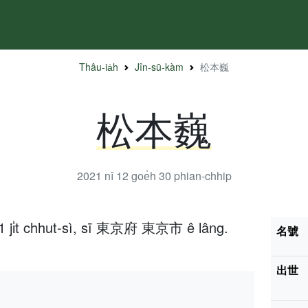
Thâu-ia̍h
Jîn-sū-kàm
松本巍
松本巍
2021 nî 12 goe̍h 30
phian-chhip
11 ji̍t chhut-sì, sī 東京府 東京市 ê lâng.
名號
出世