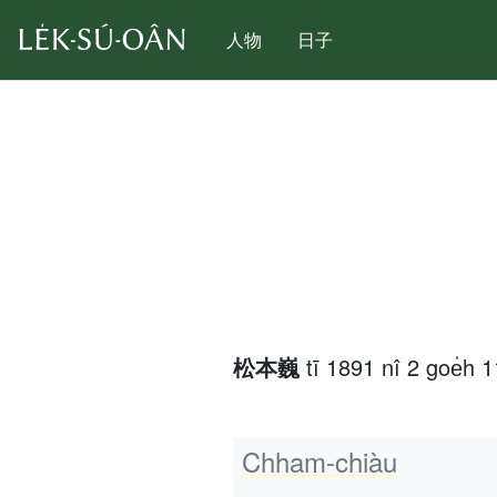
人物
日子
松本巍
tī 1891 nî 2 goe̍h 
Chham-chiàu