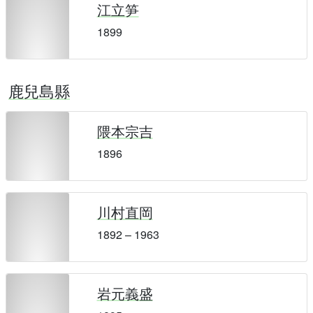
江立笋
1899
鹿兒島縣
隈本宗吉
1896
川村直岡
1892 – 1963
岩元義盛