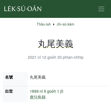
Thâu-ia̍h
Jîn-sū-kàm
丸尾美義
2021 nî 12 goe̍h 30
phian-chhip
名號
丸尾美義
出世
1899 nî
9 goe̍h 1 ji̍t
鹿兒島縣