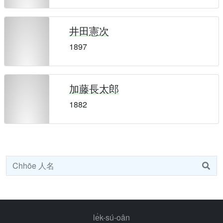
井田憲次
1897
加藤長太郎
1882
le̍k-sú-oân