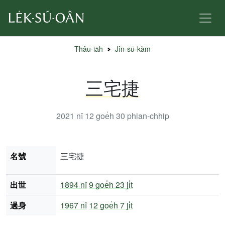
Thâu-ia̍h
Jîn-sū-kàm
三宅捷
2021 nî 12 goe̍h 30
phian-chhip
名號
三宅捷
出世
1894 nî
9 goe̍h 23 ji̍t
過身
1967 nî
12 goe̍h 7 ji̍t