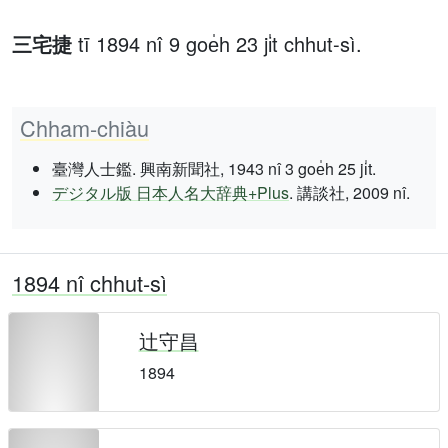
三宅捷
tī 1894 nî 9 goe̍h 23 ji̍t chhut-sì.
Chham-chiàu
臺灣人士鑑. 興南新聞社, 1943 nî 3 goe̍h 25 ji̍t.
デジタル版 日本人名大辞典+Plus
. 講談社, 2009 nî.
1894 nî chhut-sì
辻守昌
1894