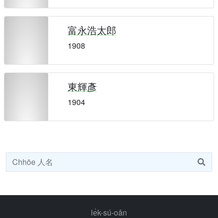
富永浩太郎
1908
東輝彥
1904
le̍k-sú-oân