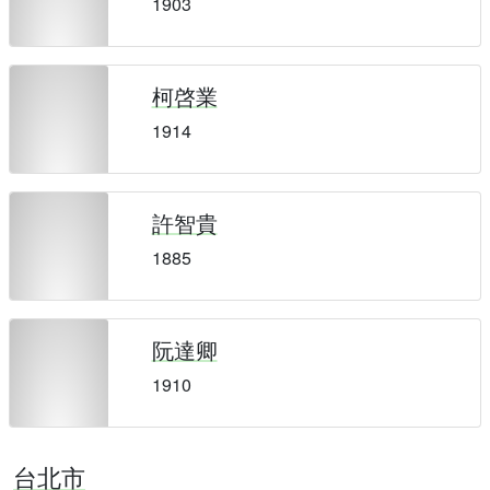
1903
柯啓業
1914
許智貴
1885
阮達卿
1910
台北市