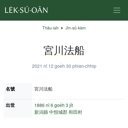
Thâu-ia̍h
Jîn-sū-kàm
宮川法船
2021 nî 12 goe̍h 30
phian-chhip
名號
宮川法船
出世
1886 nî
6 goe̍h 3 ji̍t
新潟縣
中頸城郡
和田村