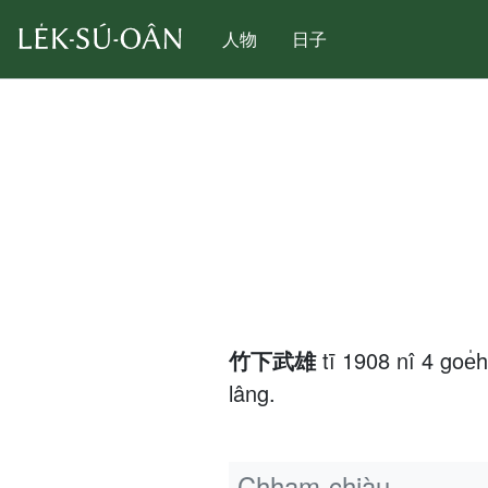
人物
日子
竹下武雄
tī 1908 nî 4 goe
lâng.
Chham-chiàu