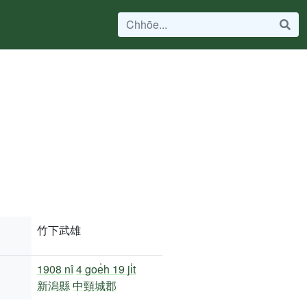
竹下武雄
1908 nî
4 goe̍h 19 ji̍t
新潟縣
中頸城郡