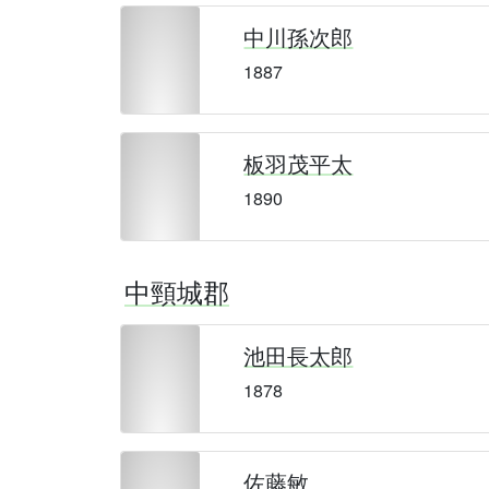
中川孫次郎
1887
板羽茂平太
1890
中頸城郡
池田長太郎
1878
佐藤敏