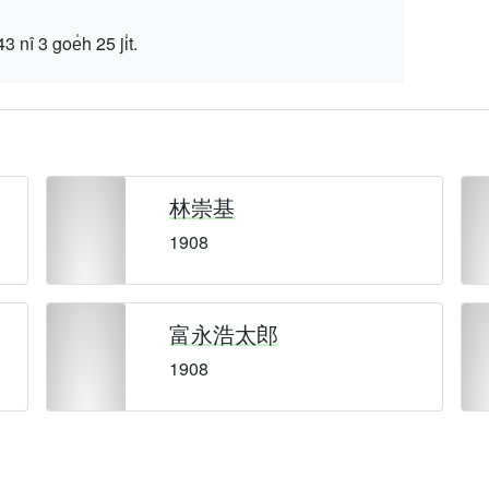
 goe̍h 25 ji̍t.
林崇基
1908
富永浩太郎
1908