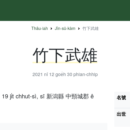
Thâu-ia̍h
Jîn-sū-kàm
竹下武雄
竹下武雄
2021 nî 12 goe̍h 30
phian-chhip
̍h 19 ji̍t chhut-sì, sī 新潟縣 中頸城郡 ê
名號
出世