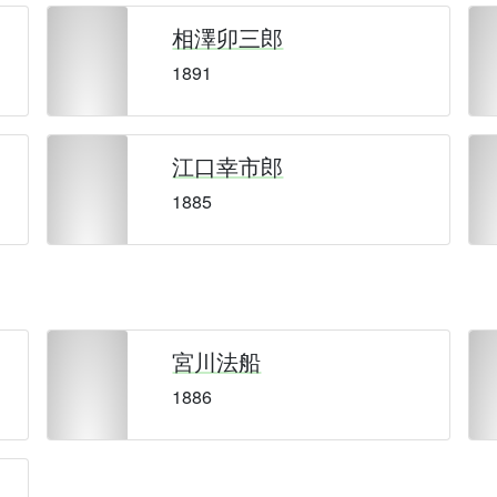
相澤卯三郎
1891
江口幸市郎
1885
宮川法船
1886