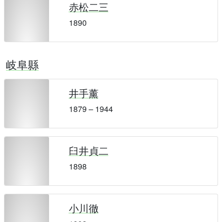
赤松二三
1890
岐阜縣
井手薰
1879 – 1944
臼井貞二
1898
小川徹