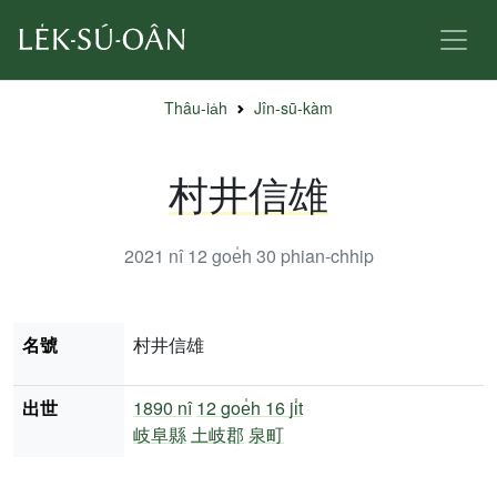
Thâu-ia̍h
Jîn-sū-kàm
村井信雄
2021 nî 12 goe̍h 30
phian-chhip
名號
村井信雄
出世
1890 nî
12 goe̍h 16 ji̍t
岐阜縣
土岐郡
泉町