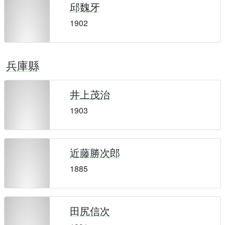
邱魏牙
1902
兵庫縣
井上茂治
1903
近藤勝次郎
1885
田尻信次