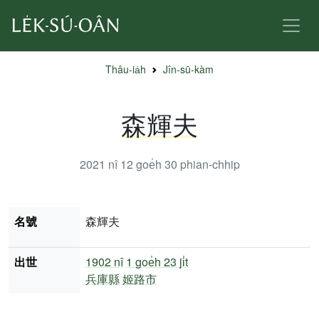
Thâu-ia̍h
Jîn-sū-kàm
森輝夫
2021 nî 12 goe̍h 30
phian-chhip
名號
森輝夫
出世
1902 nî
1 goe̍h 23 ji̍t
兵庫縣
姬路市