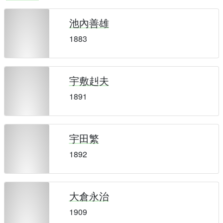
池內善雄
1883
宇敷赳夫
1891
宇田繁
1892
大倉永治
1909