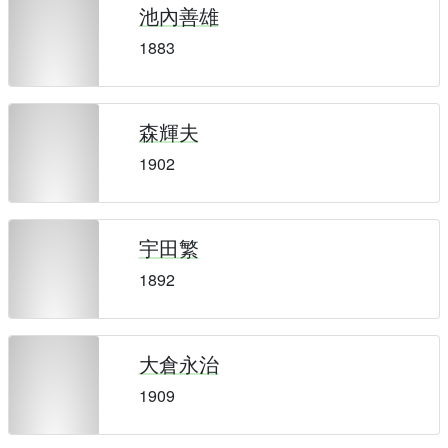
池內善雄
1883
森輝夫
1902
宇田繁
1892
大倉永治
1909