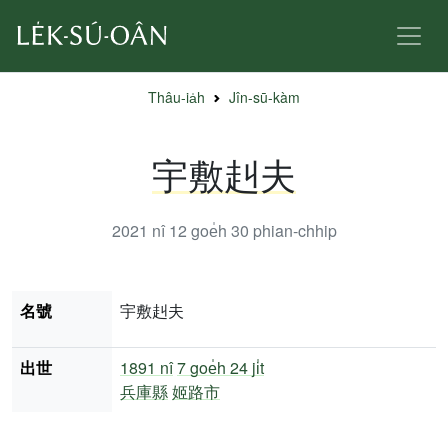
Thâu-ia̍h
Jîn-sū-kàm
宇敷赳夫
2021 nî 12 goe̍h 30
phian-chhip
名號
宇敷赳夫
出世
1891 nî
7 goe̍h 24 ji̍t
兵庫縣
姬路市