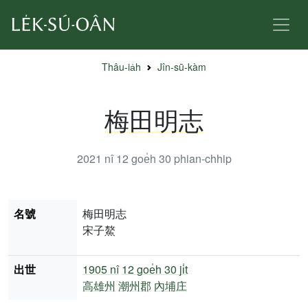
Thâu-ia̍h
Jîn-sū-kàm
梅田明志
2021 nî 12 goe̍h 30
phian-chhip
名號
梅田明志
宋子鰲
出世
1905 nî
12 goe̍h 30 ji̍t
高雄州
潮州郡
內埔庄