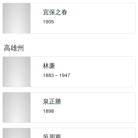
宜保之春
1905
高雄州
林廉
1883 – 1947
泉正勝
1898
吳周騫