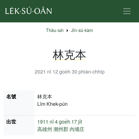
Thâu-ia̍h
Jîn-sū-kàm
林克本
2021 nî 12 goe̍h 30
phian-chhip
名號
林克本
Lîm Khek-pún
出世
1911 nî
4 goe̍h 17 ji̍t
高雄州
潮州郡
內埔庄