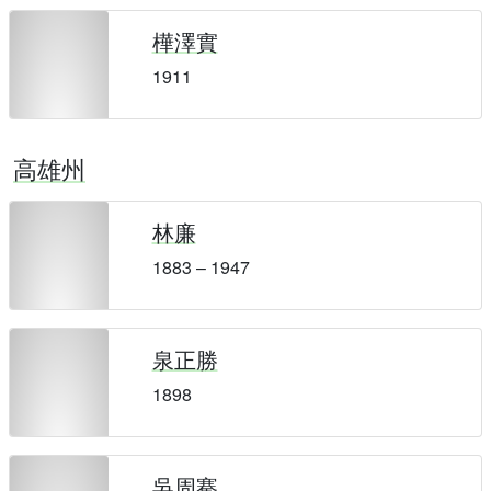
樺澤實
1911
高雄州
林廉
1883 – 1947
泉正勝
1898
吳周騫