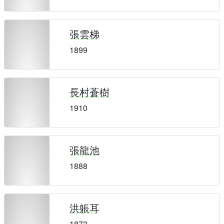
張雲梯
1899
長村蒼樹
1910
張龍池
1888
洪躼耳
1873