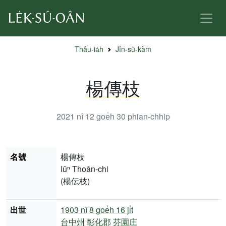
Thâu-ia̍h
Jîn-sū-kàm
楊傳枝
2021 nî 12 goe̍h 30
phian-chhip
名號
楊傳枝
Iûⁿ Thoân-chi
(楊伝枝)
出世
1903 nî
8 goe̍h 16 ji̍t
台中州
彰化郡
芬園庄