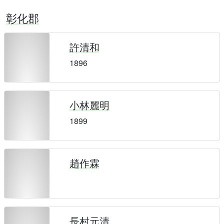
彰化郡
許清和
1896
小林麗明
1899
趙作霖
長村元清