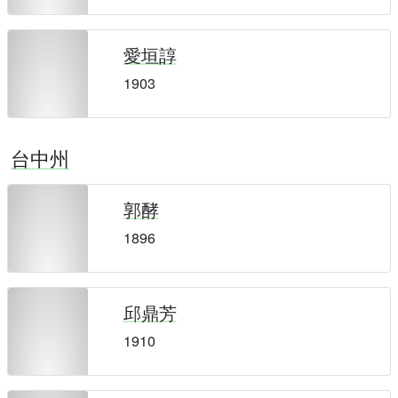
愛垣諄
1903
台中州
郭酵
1896
邱鼎芳
1910