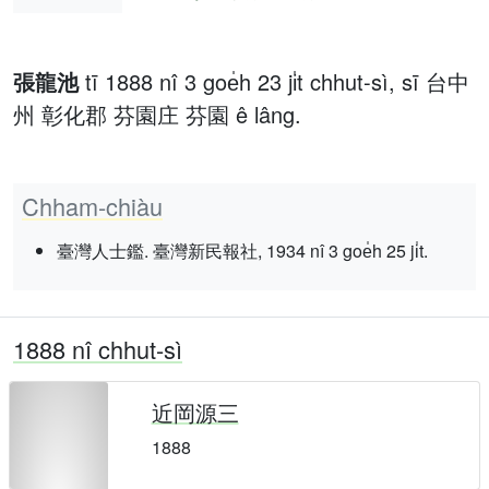
張龍池
tī 1888 nî 3 goe̍h 23 ji̍t chhut-sì, sī 台中
州 彰化郡 芬園庄 芬園 ê lâng.
Chham-chiàu
臺灣人士鑑. 臺灣新民報社, 1934 nî 3 goe̍h 25 ji̍t.
1888 nî chhut-sì
近岡源三
1888