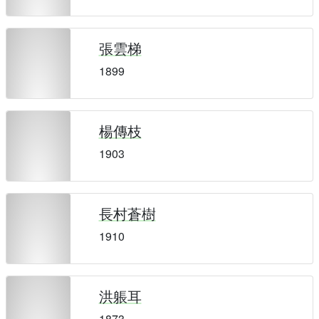
張雲梯
1899
楊傳枝
1903
長村蒼樹
1910
洪躼耳
1873