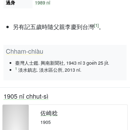
過身
1989 nî
[1]
另有記五歲時隨父親李慶到台灣
。
Chham-chiàu
臺灣人士鑑. 興南新聞社, 1943 nî 3 goe̍h 25 ji̍t.
1
淡水鎮志. 淡水區公所, 2013 nî.
1905 nî chhut-sì
佐崎稔
1905