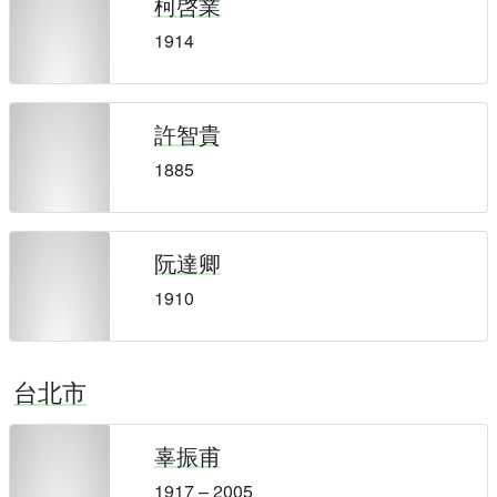
柯啓業
1914
許智貴
1885
阮達卿
1910
台北市
辜振甫
1917 – 2005