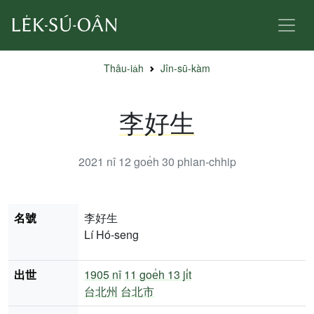
Thâu-ia̍h
Jîn-sū-kàm
李好生
2021 nî 12 goe̍h 30
phian-chhip
名號
李好生
Lí Hó-seng
出世
1905 nî
11 goe̍h 13 ji̍t
台北州
台北市