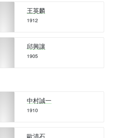
王英麟
1912
邱興讓
1905
中村誠一
1910
歐清石