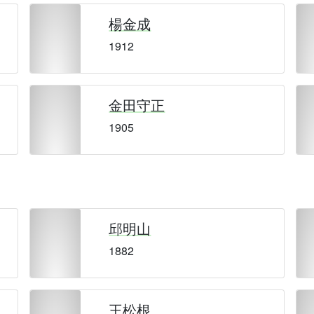
楊金成
1912
金田守正
1905
邱明山
1882
王松根