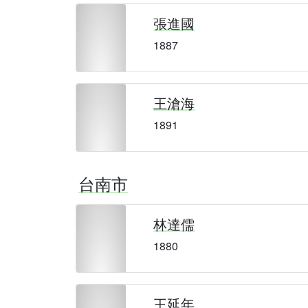
張進國
1887
王滄海
1891
台南市
林達儒
1880
王延年