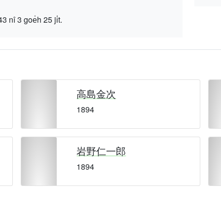
 goe̍h 25 ji̍t.
高島金次
1894
岩野仁一郎
1894