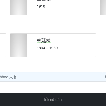
1910
林廷棟
1894 – 1969
le̍k-sú-oân