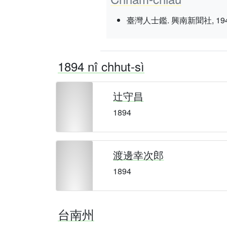
臺灣人士鑑. 興南新聞社, 1943 nî 3
1894 nî chhut-sì
辻守昌
1894
渡邊幸次郎
1894
台南州