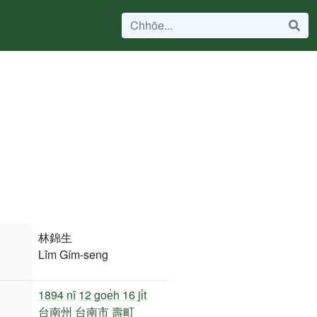
林錦生
Lîm Gím-seng
1894 nî
12 goe̍h 16 ji̍t
台南州
台南市
壽町