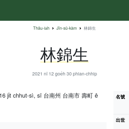
Thâu-ia̍h
Jîn-sū-kàm
林錦生
林錦生
2021 nî 12 goe̍h 30
phian-chhip
h 16 ji̍t chhut-sì, sī 台南州 台南市 壽町 ê
名號
出世