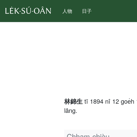
人物
日子
林錦生
tī 1894 nî 12 goe̍
lâng.
Chham-chiàu