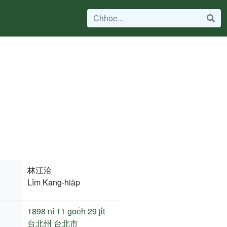
林江洽
Lîm Kang-hia̍p
1898 nî
11 goe̍h 29 ji̍t
台北州
台北市