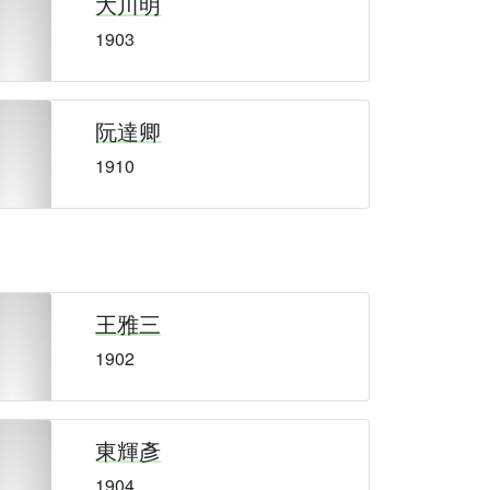
大川明
1903
阮達卿
1910
王雅三
1902
東輝彥
1904