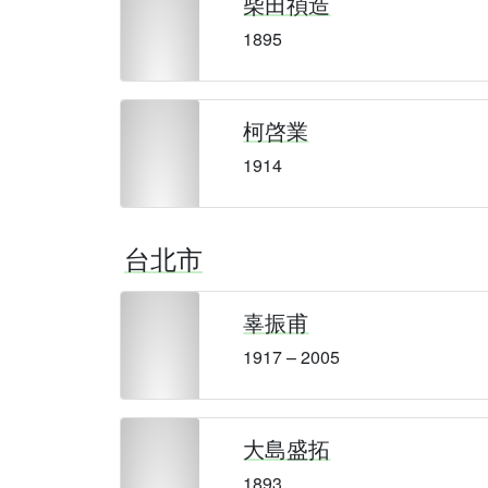
柴田禎造
1895
柯啓業
1914
台北市
辜振甫
1917 – 2005
大島盛拓
1893