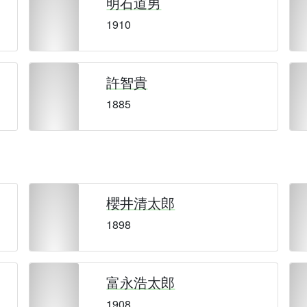
明石道男
1910
許智貴
1885
櫻井清太郎
1898
富永浩太郎
1908