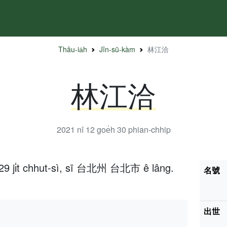
Thâu-ia̍h
Jîn-sū-kàm
林江洽
林江洽
2021 nî 12 goe̍h 30
phian-chhip
 29 ji̍t chhut-sì, sī 台北州 台北市 ê lâng.
名號
出世