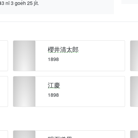
 goe̍h 25 ji̍t.
櫻井清太郎
1898
江慶
1898