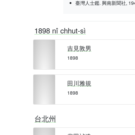
臺灣人士鑑. 興南新聞社, 1943 nî 3
1898 nî chhut-sì
吉見敦男
1898
田川雅規
1898
台北州