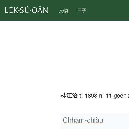
人物
日子
林江洽
tī 1898 nî 11 goe̍h
Chham-chiàu