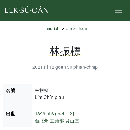
Thâu-ia̍h
Jîn-sū-kàm
林振標
2021 nî 12 goe̍h 30
phian-chhip
名號
林振標
Lîm Chín-piau
出世
1899 nî
6 goe̍h 12 ji̍t
台北州
宜蘭郡
員山庄