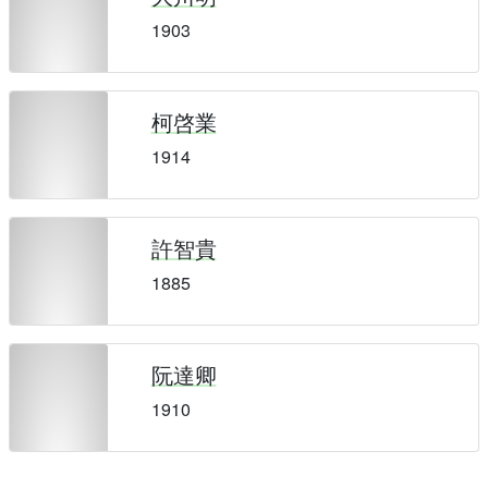
1903
柯啓業
1914
許智貴
1885
阮達卿
1910