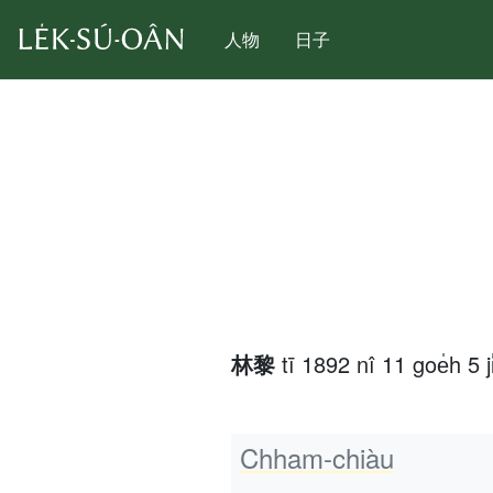
人物
日子
林黎
tī 1892 nî 11 goe̍h 5
Chham-chiàu