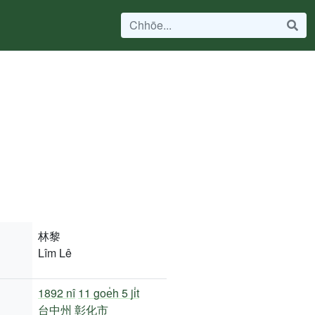
林黎
Lîm Lê
1892 nî
11 goe̍h 5 ji̍t
台中州
彰化市