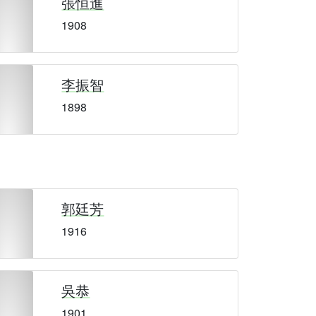
張恒進
1908
李振智
1898
郭廷芳
1916
吳恭
1901