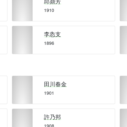
邱鼎芳
1910
李怣支
1896
田川春金
1901
許乃邦
1908