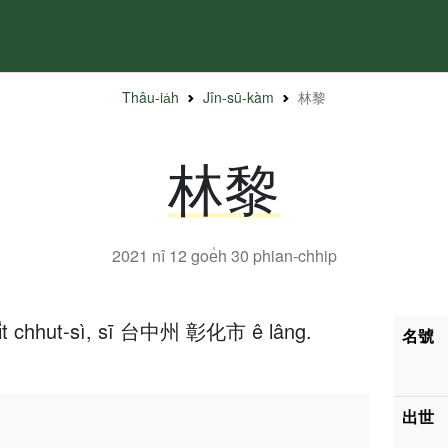
Thâu-ia̍h
Jîn-sū-kàm
林黎
林黎
2021 nî 12 goe̍h 30
phian-chhip
 ji̍t chhut-sì, sī 台中州 彰化市 ê lâng.
名號
出世