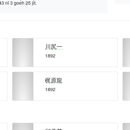
 goe̍h 25 ji̍t.
川尻一
1892
梶原龍
1892