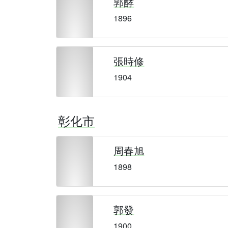
郭酵
1896
張時修
1904
彰化市
周春旭
1898
郭發
1900