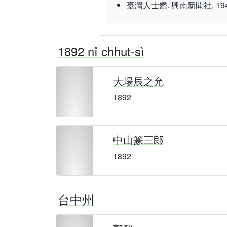
臺灣人士鑑. 興南新聞社, 1943 nî 3
1892 nî chhut-sì
大場辰之允
1892
中山篆三郎
1892
台中州