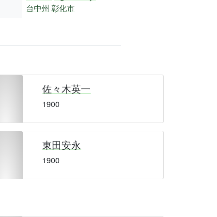
台中州
彰化市
佐々木英一
1900
東田安永
1900