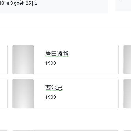
 goe̍h 25 ji̍t.
岩田遠裕
1900
西池忠
1900