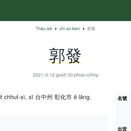
Thâu-ia̍h
Jîn-sū-kàm
郭發
郭發
2021 nî 12 goe̍h 30
phian-chhip
 ji̍t chhut-sì, sī 台中州 彰化市 ê lâng.
名號
出世