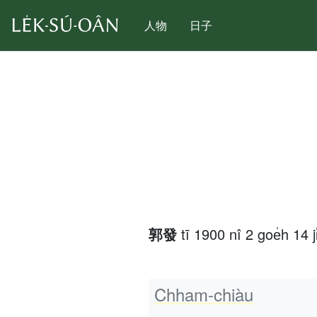
人物
日子
郭發
tī 1900 nî 2 goe̍h 14
Chham-chiàu