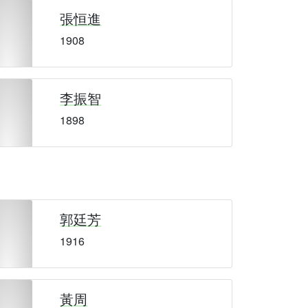
張恒進
1908
李振智
1898
郭廷芳
1916
黃周