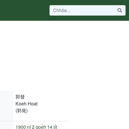
郭發
Koeh Hoat
(郭発)
1900 nî
2 goe̍h 14 ji̍t