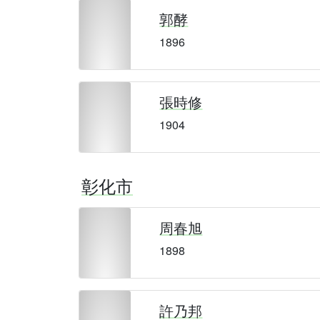
郭酵
1896
張時修
1904
彰化市
周春旭
1898
許乃邦