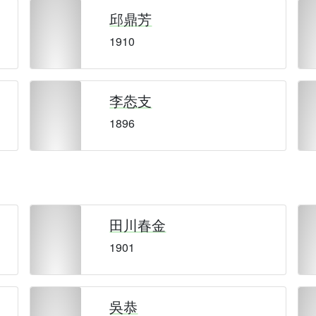
邱鼎芳
1910
李怣支
1896
田川春金
1901
吳恭