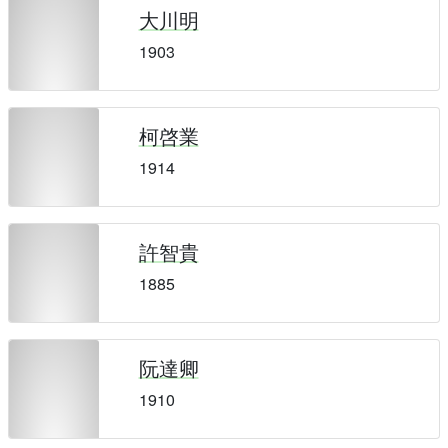
大川明
1903
柯啓業
1914
許智貴
1885
阮達卿
1910