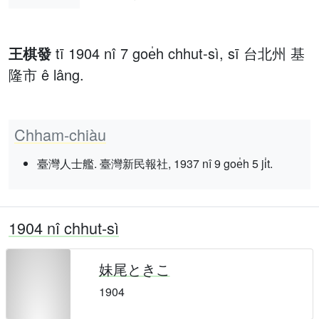
王棋發
tī 1904 nî 7 goe̍h chhut-sì, sī 台北州 基
隆市 ê lâng.
Chham-chiàu
臺灣人士艦. 臺灣新民報社, 1937 nî 9 goe̍h 5 ji̍t.
1904 nî chhut-sì
妹尾ときこ
1904