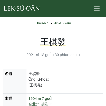
Thâu-ia̍h
Jîn-sū-kàm
王棋發
2021 nî 12 goe̍h 30
phian-chhip
名號
王棋發
Ông Ki-hoat
(王棋発)
出世
1904 nî
7 goe̍h
台北州
基隆市