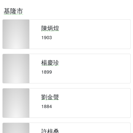
基隆市
陳炳煌
1903
楊慶珍
1899
劉金聲
1884
許梓桑