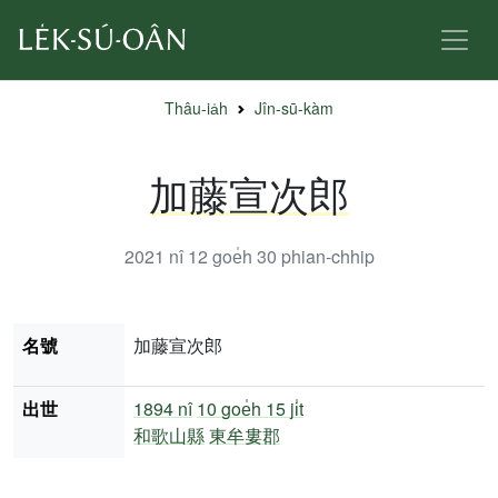
Thâu-ia̍h
Jîn-sū-kàm
加藤宣次郎
2021 nî 12 goe̍h 30
phian-chhip
名號
加藤宣次郎
出世
1894 nî
10 goe̍h 15 ji̍t
和歌山縣
東牟婁郡