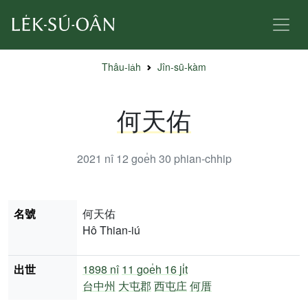
Thâu-ia̍h
Jîn-sū-kàm
何天佑
2021 nî 12 goe̍h 30
phian-chhip
名號
何天佑
Hô Thian-iú
出世
1898 nî
11 goe̍h 16 ji̍t
台中州
大屯郡
西屯庄
何厝