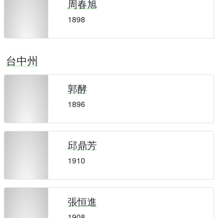
周春旭
1898
台中州
郭酵
1896
邱鼎芳
1910
張恒進
1908