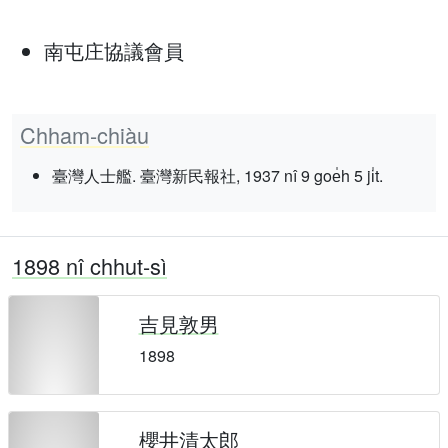
南屯庄協議會員
Chham-chiàu
臺灣人士艦. 臺灣新民報社, 1937 nî 9 goe̍h 5 ji̍t.
1898 nî chhut-sì
吉見敦男
1898
櫻井清太郎