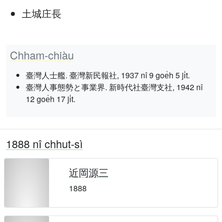
土城庄長
Chham-chiàu
臺灣人士艦. 臺灣新民報社, 1937 nî 9 goe̍h 5 ji̍t.
臺灣人事態勢と事業界. 新時代社臺灣支社, 1942 nî
12 goe̍h 17 ji̍t.
1888 nî chhut-sì
近岡源三
1888