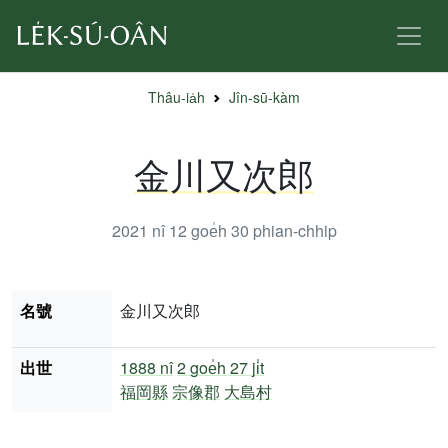
Thâu-ia̍h
Jîn-sū-kàm
金川又次郎
2021 nî 12 goe̍h 30
phian-chhip
名號
金川又次郎
出世
1888 nî
2 goe̍h 27 ji̍t
福岡縣
宗像郡
大島村